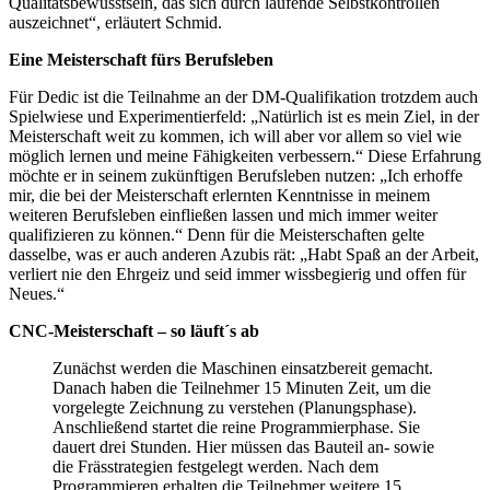
Qualitätsbewusstsein, das sich durch laufende Selbstkontrollen
auszeichnet“, erläutert Schmid.
Eine Meisterschaft fürs Berufsleben
Für Dedic ist die Teilnahme an der DM-Qualifikation trotzdem auch
Spielwiese und Experimentierfeld: „Natürlich ist es mein Ziel, in der
Meisterschaft weit zu kommen, ich will aber vor allem so viel wie
möglich lernen und meine Fähigkeiten verbessern.“ Diese Erfahrung
möchte er in seinem zukünftigen Berufsleben nutzen: „Ich erhoffe
mir, die bei der Meisterschaft erlernten Kenntnisse in meinem
weiteren Berufsleben einfließen lassen und mich immer weiter
qualifizieren zu können.“ Denn für die Meisterschaften gelte
dasselbe, was er auch anderen Azubis rät: „Habt Spaß an der Arbeit,
verliert nie den Ehrgeiz und seid immer wissbegierig und offen für
Neues.“
CNC-Meisterschaft – so läuft´s ab
Zunächst werden die Maschinen einsatzbereit gemacht.
Danach haben die Teilnehmer 15 Minuten Zeit, um die
vorgelegte Zeichnung zu verstehen (Planungsphase).
Anschließend startet die reine Programmierphase. Sie
dauert drei Stunden. Hier müssen das Bauteil an- sowie
die Frässtrategien festgelegt werden. Nach dem
Programmieren erhalten die Teilnehmer weitere 15