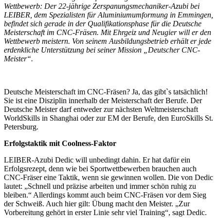
Wettbewerb: Der 22-jährige Zerspanungsmechaniker-Azubi bei
LEIBER, dem Spezialisten für Aluminiumumformung in Emmingen,
befindet sich gerade in der Qualifikationsphase für die Deutsche
Meisterschaft im CNC-Fräsen. Mit Ehrgeiz und Neugier will er den
Wettbewerb meistern. Von seinem Ausbildungsbetrieb erhält er jede
erdenkliche Unterstützung bei seiner Mission „Deutscher CNC-
Meister“.
Deutsche Meisterschaft im CNC-Fräsen? Ja, das gibt`s tatsächlich!
Sie ist eine Disziplin innerhalb der Meisterschaft der Berufe. Der
Deutsche Meister darf entweder zur nächsten Weltmeisterschaft
WorldSkills in Shanghai oder zur EM der Berufe, den EuroSkills St.
Petersburg.
Erfolgstaktik mit Coolness-Faktor
LEIBER-Azubi Dedic will unbedingt dahin. Er hat dafür ein
Erfolgsrezept, denn wie bei Sportwettbewerben brauchen auch
CNC-Fräser eine Taktik, wenn sie gewinnen wollen. Die von Dedic
lautet: „Schnell und präzise arbeiten und immer schön ruhig zu
bleiben.“ Allerdings kommt auch beim CNC-Fräsen vor dem Sieg
der Schweiß. Auch hier gilt: Übung macht den Meister. „Zur
Vorbereitung gehört in erster Linie sehr viel Training“, sagt Dedic.