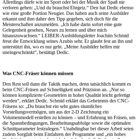
Allerdings dürfe wie im Sport oder bei der Musik der Spaß nie
verloren gehen: „Und du brauchst Ehrgeiz.“ Den hat Dedic ebenso
wie eine große Portion Neugier. Das haben auch seine Ausbilder
erkannt und ihm daher den Tipp gegeben, sich doch für die
Meisterschaften anzumelden. „Ich habe darin sofort eine gute
Gelegenheit gesehen, Neues zu lernen und über mich
hinauszuwachsen.“ LEIBER-Ausbildungsleiter Joachim Schmid
freut die Entwicklung seines Azubis sehr. Er glaubt fest an ihn und
unterstützt ihn, wo es nur geht. „Meine Ausbilder helfen mir
uneingeschränkt“, bestätigt Dedic.
Was CNC-Fräser können müssen
Den Rest soll dann die Taktik machen, denn tatsächlich kommt es
beim CNC-Fräsen auf Schnelligkeit und Präzision an. „Nur so
können komplizierte Geometrien in hoher Qualität leicht gefertigt
werden“, erklärt Dedic. Schmid erklärt das Geheimnis des CNC-
Fräsens so: „Du brauchst ein sehr gutes räumliches
Vorstellungsvermögen, um aus der 2-D Zeichnung ein
Volumenmodell erstellen zu können – und Erfahrung im Fräsen, um
die Spannbedingungen, Bearbeitungsabfolge sowie die optimalen
Schnittparameter festzulegen.“ Unabdingbar bei dieser Arbeit seien
zudem Sorgfalt beim Einfahren der Programme und „ein hohes