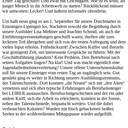
Erster Tag geschafft! Und zwar mit Leichtigkeit. Wie ist es wohl, als
junger Mensch in die Arbeitswelt zu starten? Rückblickend müssen
wir antworten: Lecker! Und äußerst informativ obendrein.
Um halb neun ging es am 1. September für unsere Durchstarter in
Emmingen-Liptingen los. Nachdem sowohl die Begrüßung durch
unsere Ausbilder Lisa Meßmer und Joachim Schmid, als auch die
Einführungsveranstaltungen geschafft waren, durften alle zum
leckeren Teil übergehen und sich von der ersten Aufregung und dem
vielen Input erholen. Frühstückszeit! Zwischen Kaffee und Brezeln
war genügend Zeit, um interessante Gespräche zu führen: Mit der
Geschäftsführung plaudern? Kein Problem. Den Betriebsrat nach
seinen Aufgaben fragen? Na klar! Und was macht eigentlich eine
Jugendarbeitnehmervertretung? Unsere offene Unternehmenskultur
soll für unsere Einsteiger vom ersten Tag an zugänglich sein. Gut
gestärkt ging es weiter in Richtung unseres Ausbildungszentrums,
der Talentschmiede. Dort konnten „die Neuen“ sich mit „den Alten“
vernetzen und sich über typische Erfahrungen als Berufseinsteiger
bei LEIBER austauschen. Berufsschulgeschichten und der ein oder
andere Kniff, sich die Arbeit zu erleichtern, konnten in der Sonne,
neben der Talentschmiede, bequatscht werden. Und die dabei
verbrauchten Kalorien? Wurden mit frisch gebackenen heißen
Seelen in der wohlverdienten Mittagspause wieder aufgefüllt.