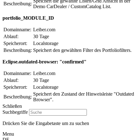
Speichert die gewählte Listen/Grid Ansicht in der
Beschreibung:
Demo CarDealer / CustomCatalog List.
portfolio_MODULE_ID
Domainname:
Leiber.com
Ablauf:
30 Tage
Speicherort:
Localstorage
Beschreibung:
Speichert den gewählten Filter des Portfoliofilters.
Eclipse.outdated-browser: "confirmed"
Domainname:
Leiber.com
Ablauf:
30 Tage
Speicherort:
Localstorage
Speichert den Zustand der Hinweisleiste "Outdated
Beschreibung:
Browser".
Schließen
Suchbegriffe
Drücken Sie die Eingabetaste um zu suchen
Menu
DE