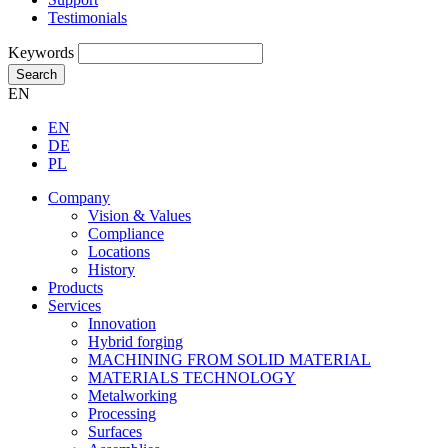
Testimonials
Keywords
Search
EN
EN
DE
PL
Company
Vision & Values
Compliance
Locations
History
Products
Services
Innovation
Hybrid forging
MACHINING FROM SOLID MATERIAL
MATERIALS TECHNOLOGY
Metalworking
Processing
Surfaces