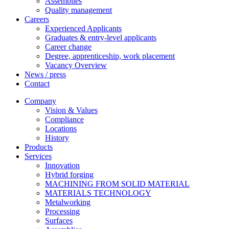
Assemblies
Quality management
Careers
Experienced Applicants
Graduates & entry-level applicants
Career change
Degree, apprenticeship, work placement
Vacancy Overview
News / press
Contact
Company
Vision & Values
Compliance
Locations
History
Products
Services
Innovation
Hybrid forging
MACHINING FROM SOLID MATERIAL
MATERIALS TECHNOLOGY
Metalworking
Processing
Surfaces