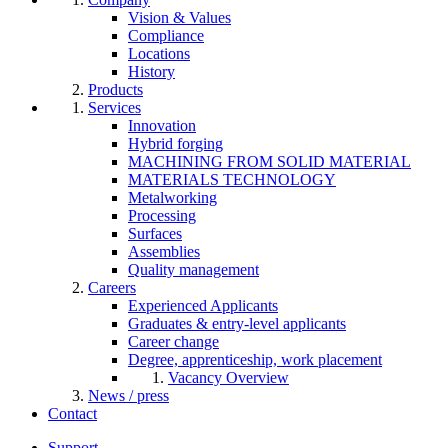
Vision & Values
Compliance
Locations
History
Products
Services
Innovation
Hybrid forging
MACHINING FROM SOLID MATERIAL
MATERIALS TECHNOLOGY
Metalworking
Processing
Surfaces
Assemblies
Quality management
Careers
Experienced Applicants
Graduates & entry-level applicants
Career change
Degree, apprenticeship, work placement
Vacancy Overview
News / press
Contact
Support