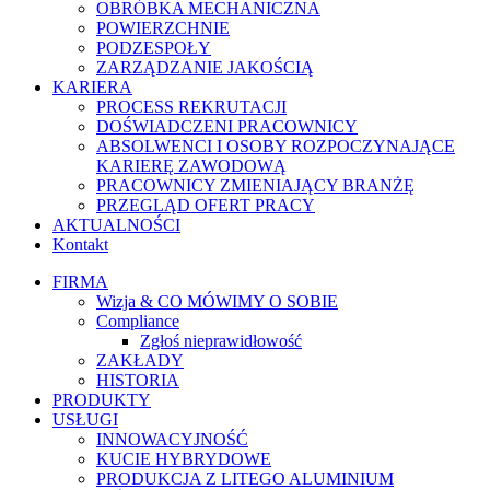
OBRÓBKA MECHANICZNA
POWIERZCHNIE
PODZESPOŁY
ZARZĄDZANIE JAKOŚCIĄ
KARIERA
PROCESS REKRUTACJI
DOŚWIADCZENI PRACOWNICY
ABSOLWENCI I OSOBY ROZPOCZYNAJĄCE
KARIERĘ ZAWODOWĄ
PRACOWNICY ZMIENIAJĄCY BRANŻĘ
PRZEGLĄD OFERT PRACY
AKTUALNOŚCI
Kontakt
FIRMA
Wizja & CO MÓWIMY O SOBIE
Compliance
Zgłoś nieprawidłowość
ZAKŁADY
HISTORIA
PRODUKTY
USŁUGI
INNOWACYJNOŚĆ
KUCIE HYBRYDOWE
PRODUKCJA Z LITEGO ALUMINIUM