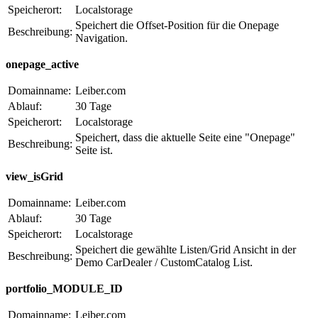
Speicherort:
Localstorage
Speichert die Offset-Position für die Onepage
Beschreibung:
Navigation.
onepage_active
Domainname:
Leiber.com
Ablauf:
30 Tage
Speicherort:
Localstorage
Speichert, dass die aktuelle Seite eine "Onepage"
Beschreibung:
Seite ist.
view_isGrid
Domainname:
Leiber.com
Ablauf:
30 Tage
Speicherort:
Localstorage
Speichert die gewählte Listen/Grid Ansicht in der
Beschreibung:
Demo CarDealer / CustomCatalog List.
portfolio_MODULE_ID
Domainname:
Leiber.com