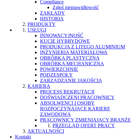
Compliance
Zgłoś nieprawidłowość
ZAKŁADY
HISTORIA
PRODUKTY
USŁUGI
INNOWACYJNOŚĆ
KUCIE HYBRYDOWE
PRODUKCJA Z LITEGO ALUMINIUM
INŻYNIERIA MATERIAŁOWA
OBRÓBKA PLASTYCZNA
OBRÓBKA MECHANICZNA
POWIERZCHNIE
PODZESPOŁY
ZARZĄDZANIE JAKOŚCIĄ
KARIERA
PROCESS REKRUTACJI
DOŚWIADCZENI PRACOWNICY
ABSOLWENCI I OSOBY
ROZPOCZYNAJĄCE KARIERĘ
ZAWODOWĄ
PRACOWNICY ZMIENIAJĄCY BRANŻĘ
PRZEGLĄD OFERT PRACY
AKTUALNOŚCI
Kontakt