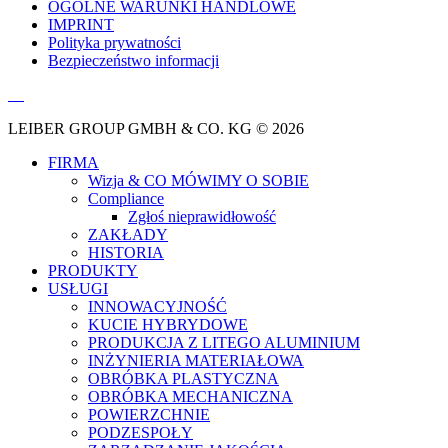
OGÓLNE WARUNKI HANDLOWE
IMPRINT
Polityka prywatności
Bezpieczeństwo informacji
LEIBER GROUP GMBH & CO. KG © 2026
FIRMA
Wizja & CO MÓWIMY O SOBIE
Compliance
Zgłoś nieprawidłowość
ZAKŁADY
HISTORIA
PRODUKTY
USŁUGI
INNOWACYJNOŚĆ
KUCIE HYBRYDOWE
PRODUKCJA Z LITEGO ALUMINIUM
INŻYNIERIA MATERIAŁOWA
OBRÓBKA PLASTYCZNA
OBRÓBKA MECHANICZNA
POWIERZCHNIE
PODZESPOŁY