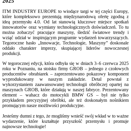
2025
ITM INDUSTRY EUROPE to wiodące targi w tej części Europy,
które kompleksowo prezentują międzynarodową ofertę zgodną z
ideą przemysłu 4.0. Od lat stanowią kluczowe miejsce spotkań
innowatorów oraz wymiany technologicznych doświadczeń. To tu
można zobaczyć pracujące maszyny, śledzić światowe trendy i
wziąć udział w inspirującym programie wydarzeń towarzyszących.
Tegoroczne hasło „Innowacje, Technologie, Maszyny” doskonale
oddało charakter imprezy, skupiającej liderów nowoczesnej
produkcji.
W tegorocznej edycji, która odbyła się w dniach 3–6 czerwca 2025
roku w Poznaniu, na stoisku firmy GROB – jednego z czołowych
producentów obrabiarek – zaprezentowano pokazowy komponent
wyprodukowany w naszym zakładzie. Detal powstał z
wykorzystaniem zaawansowanej technologii obróbczej opartej na
maszynach GROB, które działają w naszej fabryce. Prezentowany
element – wahacz do motocykli BMW GS – był nie tylko
przykładem precyzyjnej obróbki, ale też doskonałym nośnikiem
promującym nasze możliwości produkcyjne.
Jesteśmy dumni z tego, że mogliśmy wnieść swój wkład w to ważne
wydarzenie, które kształtuje przyszłość przemysłu i promuje
najnowsze technologie!