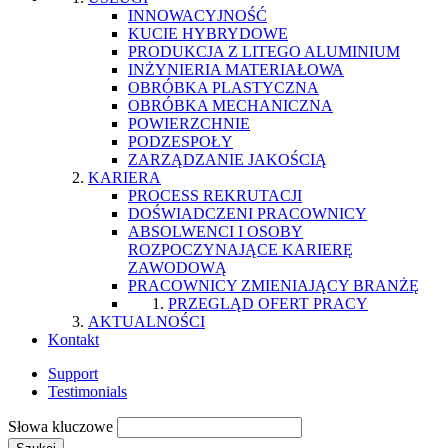
INNOWACYJNOŚĆ
KUCIE HYBRYDOWE
PRODUKCJA Z LITEGO ALUMINIUM
INŻYNIERIA MATERIAŁOWA
OBRÓBKA PLASTYCZNA
OBRÓBKA MECHANICZNA
POWIERZCHNIE
PODZESPOŁY
ZARZĄDZANIE JAKOŚCIĄ
KARIERA
PROCESS REKRUTACJI
DOŚWIADCZENI PRACOWNICY
ABSOLWENCI I OSOBY
ROZPOCZYNAJĄCE KARIERĘ
ZAWODOWĄ
PRACOWNICY ZMIENIAJĄCY BRANŻĘ
PRZEGLĄD OFERT PRACY
AKTUALNOŚCI
Kontakt
Support
Testimonials
Słowa kluczowe