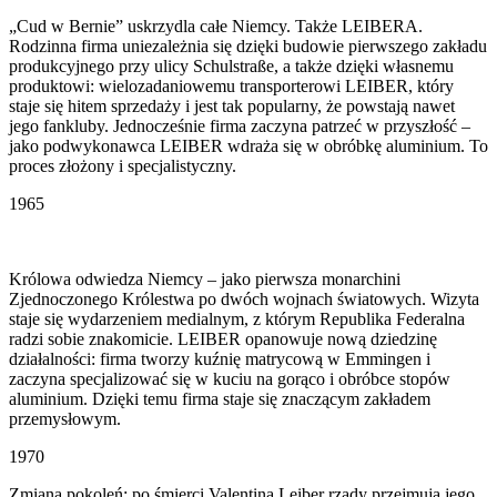
„Cud w Bernie” uskrzydla całe Niemcy. Także LEIBERA.
Rodzinna firma uniezależnia się dzięki budowie pierwszego zakładu
produkcyjnego przy ulicy Schulstraße, a także dzięki własnemu
produktowi: wielozadaniowemu transporterowi LEIBER, który
staje się hitem sprzedaży i jest tak popularny, że powstają nawet
jego fankluby. Jednocześnie firma zaczyna patrzeć w przyszłość –
jako podwykonawca LEIBER wdraża się w obróbkę aluminium. To
proces złożony i specjalistyczny.
1965
Królowa odwiedza Niemcy – jako pierwsza monarchini
Zjednoczonego Królestwa po dwóch wojnach światowych. Wizyta
staje się wydarzeniem medialnym, z którym Republika Federalna
radzi sobie znakomicie. LEIBER opanowuje nową dziedzinę
działalności: firma tworzy kuźnię matrycową w Emmingen i
zaczyna specjalizować się w kuciu na gorąco i obróbce stopów
aluminium. Dzięki temu firma staje się znaczącym zakładem
przemysłowym.
1970
Zmiana pokoleń: po śmierci Valentina Leiber rządy przejmują jego