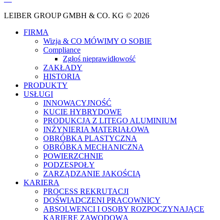
LEIBER GROUP GMBH & CO. KG © 2026
FIRMA
Wizja & CO MÓWIMY O SOBIE
Compliance
Zgłoś nieprawidłowość
ZAKŁADY
HISTORIA
PRODUKTY
USŁUGI
INNOWACYJNOŚĆ
KUCIE HYBRYDOWE
PRODUKCJA Z LITEGO ALUMINIUM
INŻYNIERIA MATERIAŁOWA
OBRÓBKA PLASTYCZNA
OBRÓBKA MECHANICZNA
POWIERZCHNIE
PODZESPOŁY
ZARZĄDZANIE JAKOŚCIĄ
KARIERA
PROCESS REKRUTACJI
DOŚWIADCZENI PRACOWNICY
ABSOLWENCI I OSOBY ROZPOCZYNAJĄCE
KARIERĘ ZAWODOWĄ