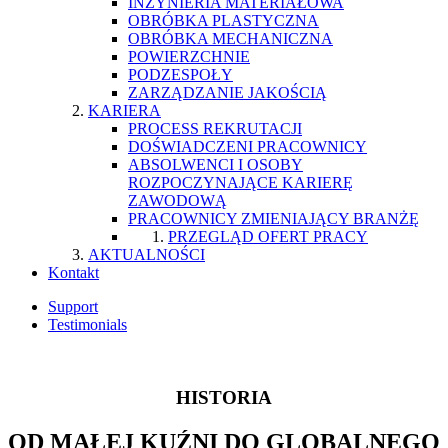
INŻYNIERIA MATERIAŁOWA
OBRÓBKA PLASTYCZNA
OBRÓBKA MECHANICZNA
POWIERZCHNIE
PODZESPOŁY
ZARZĄDZANIE JAKOŚCIĄ
KARIERA
PROCESS REKRUTACJI
DOŚWIADCZENI PRACOWNICY
ABSOLWENCI I OSOBY
ROZPOCZYNAJĄCE KARIERĘ
ZAWODOWĄ
PRACOWNICY ZMIENIAJĄCY BRANŻĘ
PRZEGLĄD OFERT PRACY
AKTUALNOŚCI
Kontakt
Support
Testimonials
HISTORIA
OD MAŁEJ KUŹNI DO GLOBALNEGO