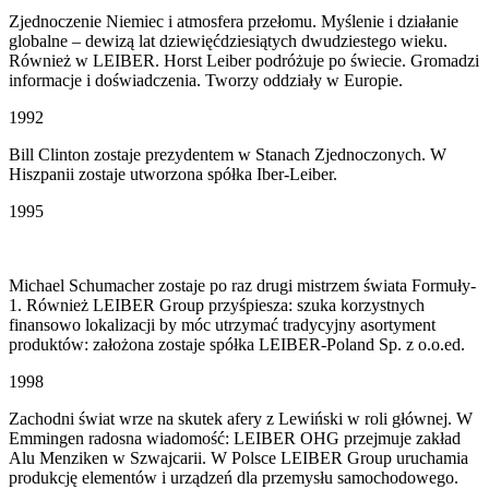
Zjednoczenie Niemiec i atmosfera przełomu. Myślenie i działanie
globalne – dewizą lat dziewięćdziesiątych dwudziestego wieku.
Również w LEIBER. Horst Leiber podróżuje po świecie. Gromadzi
informacje i doświadczenia. Tworzy oddziały w Europie.
1992
Bill Clinton zostaje prezydentem w Stanach Zjednoczonych. W
Hiszpanii zostaje utworzona spółka Iber-Leiber.
1995
Michael Schumacher zostaje po raz drugi mistrzem świata Formuły-
1. Również LEIBER Group przyśpiesza: szuka korzystnych
finansowo lokalizacji by móc utrzymać tradycyjny asortyment
produktów: założona zostaje spółka LEIBER-Poland Sp. z o.o.ed.
1998
Zachodni świat wrze na skutek afery z Lewiński w roli głównej. W
Emmingen radosna wiadomość: LEIBER OHG przejmuje zakład
Alu Menziken w Szwajcarii. W Polsce LEIBER Group uruchamia
produkcję elementów i urządzeń dla przemysłu samochodowego.