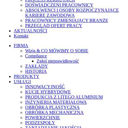
DOŚWIADCZENI PRACOWNICY
ABSOLWENCI I OSOBY ROZPOCZYNAJĄCE
KARIERĘ ZAWODOWĄ
PRACOWNICY ZMIENIAJĄCY BRANŻĘ
PRZEGLĄD OFERT PRACY
AKTUALNOŚCI
Kontakt
FIRMA
Wizja & CO MÓWIMY O SOBIE
Compliance
Zgłoś nieprawidłowość
ZAKŁADY
HISTORIA
PRODUKTY
USŁUGI
INNOWACYJNOŚĆ
KUCIE HYBRYDOWE
PRODUKCJA Z LITEGO ALUMINIUM
INŻYNIERIA MATERIAŁOWA
OBRÓBKA PLASTYCZNA
OBRÓBKA MECHANICZNA
POWIERZCHNIE
PODZESPOŁY
ZARZĄDZANIE JAKOŚCIĄ