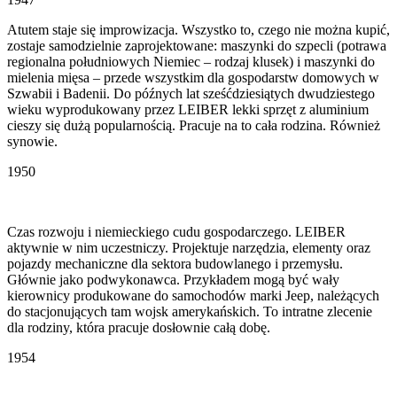
Atutem staje się improwizacja. Wszystko to, czego nie można kupić,
zostaje samodzielnie zaprojektowane: maszynki do szpecli (potrawa
regionalna południowych Niemiec – rodzaj klusek) i maszynki do
mielenia mięsa – przede wszystkim dla gospodarstw domowych w
Szwabii i Badenii. Do późnych lat sześćdziesiątych dwudziestego
wieku wyprodukowany przez LEIBER lekki sprzęt z aluminium
cieszy się dużą popularnością. Pracuje na to cała rodzina. Również
synowie.
1950
Czas rozwoju i niemieckiego cudu gospodarczego. LEIBER
aktywnie w nim uczestniczy. Projektuje narzędzia, elementy oraz
pojazdy mechaniczne dla sektora budowlanego i przemysłu.
Głównie jako podwykonawca. Przykładem mogą być wały
kierownicy produkowane do samochodów marki Jeep, należących
do stacjonujących tam wojsk amerykańskich. To intratne zlecenie
dla rodziny, która pracuje dosłownie całą dobę.
1954