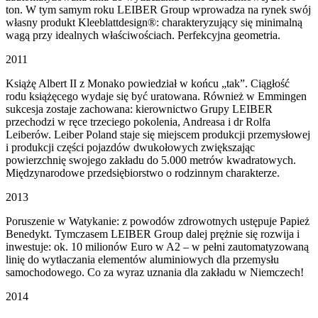
ton. W tym samym roku LEIBER Group wprowadza na rynek swój
własny produkt Kleeblattdesign®: charakteryzujący się minimalną
wagą przy idealnych właściwościach. Perfekcyjna geometria.
2011
Książę Albert II z Monako powiedział w końcu „tak”. Ciągłość
rodu książęcego wydaje się być uratowana. Również w Emmingen
sukcesja zostaje zachowana: kierownictwo Grupy LEIBER
przechodzi w ręce trzeciego pokolenia, Andreasa i dr Rolfa
Leiberów. Leiber Poland staje się miejscem produkcji przemysłowej
i produkcji części pojazdów dwukołowych zwiększając
powierzchnię swojego zakładu do 5.000 metrów kwadratowych.
Międzynarodowe przedsiębiorstwo o rodzinnym charakterze.
2013
Poruszenie w Watykanie: z powodów zdrowotnych ustępuje Papież
Benedykt. Tymczasem LEIBER Group dalej prężnie się rozwija i
inwestuje: ok. 10 milionów Euro w A2 – w pełni zautomatyzowaną
linię do wytłaczania elementów aluminiowych dla przemysłu
samochodowego. Co za wyraz uznania dla zakładu w Niemczech!
2014