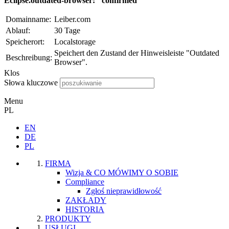
Eclipse.outdated-browser: "confirmed"
Domainname:
Leiber.com
Ablauf:
30 Tage
Speicherort:
Localstorage
Speichert den Zustand der Hinweisleiste "Outdated
Beschreibung:
Browser".
Klos
Słowa kluczowe
Menu
PL
EN
DE
PL
FIRMA
Wizja & CO MÓWIMY O SOBIE
Compliance
Zgłoś nieprawidłowość
ZAKŁADY
HISTORIA
PRODUKTY
USŁUGI