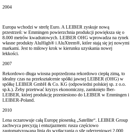
2004
Europa wchodzi w strefę Euro. A LEIBER zyskuje nową
przestrzeń: w Emmingen powierzchnia produkcji powiększa się o
8.000 metrów kwadratowych. LEIBER OHG wprowadza na rynek
własne produkty AluHigh® i AluXtrem®, które stają się jej nowymi
markami. Jest to milowy krok w kierunku uzyskania nowej
lekkości.
2007
Rekordowo długa wiosna poprzedzona rekordowo ciepłą zimą, to
idealny czas na przekształcenie spółki jawnej LEIBER (OHG) w
spółkę LEIBER GmbH & Co. KG (odpowiedni polskiej sp. z o.o.
sp.k.). Żeby przetrwać kryzys ekonomiczny, zamknięto Iber-
LEIBER, której produkcję przeniesiono do LEIBER w Emmingen i
LEIBER-Poland.
2010
Lena oczarowuje całą Europę piosenką „Satellite“. LEIBER Group
zachwyca precyzją i entuzjazmem: rusza częściowo
zautomatyzowana linia do wytłaczania o sile uderzeniowej 2.000