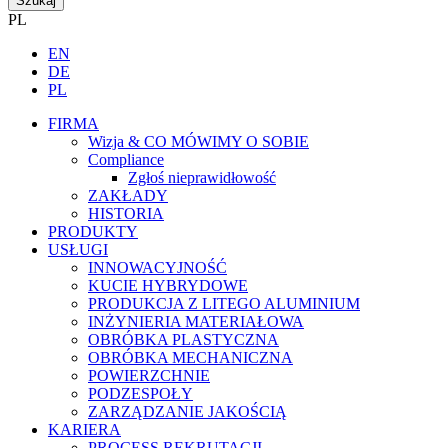
Szukaj
PL
EN
DE
PL
FIRMA
Wizja & CO MÓWIMY O SOBIE
Compliance
Zgłoś nieprawidłowość
ZAKŁADY
HISTORIA
PRODUKTY
USŁUGI
INNOWACYJNOŚĆ
KUCIE HYBRYDOWE
PRODUKCJA Z LITEGO ALUMINIUM
INŻYNIERIA MATERIAŁOWA
OBRÓBKA PLASTYCZNA
OBRÓBKA MECHANICZNA
POWIERZCHNIE
PODZESPOŁY
ZARZĄDZANIE JAKOŚCIĄ
KARIERA
PROCESS REKRUTACJI