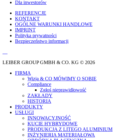
Dla inwestorów
REFERENCJE
KONTAKT
OGÓLNE WARUNKI HANDLOWE
IMPRINT
Polityka prywatności
Bezpieczeństwo informacji
LEIBER GROUP GMBH & CO. KG © 2026
FIRMA
Wizja & CO MÓWIMY O SOBIE
Compliance
Zgłoś nieprawidłowość
ZAKŁADY
HISTORIA
PRODUKTY
USŁUGI
INNOWACYJNOŚĆ
KUCIE HYBRYDOWE
PRODUKCJA Z LITEGO ALUMINIUM
INŻYNIERIA MATERIAŁOWA