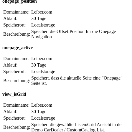
onepage_position
Domainname:
Leiber.com
Ablauf:
30 Tage
Speicherort:
Localstorage
Speichert die Offset-Position für die Onepage
Beschreibung:
Navigation.
onepage_active
Domainname:
Leiber.com
Ablauf:
30 Tage
Speicherort:
Localstorage
Speichert, dass die aktuelle Seite eine "Onepage"
Beschreibung:
Seite ist.
view_isGrid
Domainname:
Leiber.com
Ablauf:
30 Tage
Speicherort:
Localstorage
Speichert die gewählte Listen/Grid Ansicht in der
Beschreibung:
Demo CarDealer / CustomCatalog List.