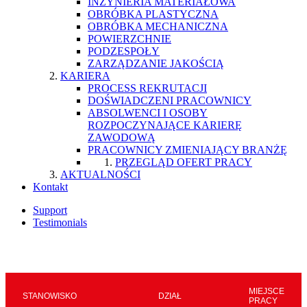
INŻYNIERIA MATERIAŁOWA
OBRÓBKA PLASTYCZNA
OBRÓBKA MECHANICZNA
POWIERZCHNIE
PODZESPOŁY
ZARZĄDZANIE JAKOŚCIĄ
KARIERA
PROCESS REKRUTACJI
DOŚWIADCZENI PRACOWNICY
ABSOLWENCI I OSOBY
ROZPOCZYNAJĄCE KARIERĘ
ZAWODOWĄ
PRACOWNICY ZMIENIAJĄCY BRANŻĘ
PRZEGLĄD OFERT PRACY
AKTUALNOŚCI
Kontakt
Support
Testimonials
MIEJSCE
STANOWISKO
DZIAŁ
PRACY