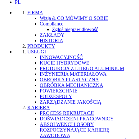
PL
FIRMA
Wizja & CO MÓWIMY O SOBIE
Compliance
Zgłoś nieprawidłowość
ZAKŁADY
HISTORIA
PRODUKTY
USŁUGI
INNOWACYJNOŚĆ
KUCIE HYBRYDOWE
PRODUKCJA Z LITEGO ALUMINIUM
INŻYNIERIA MATERIAŁOWA
OBRÓBKA PLASTYCZNA
OBRÓBKA MECHANICZNA
POWIERZCHNIE
PODZESPOŁY
ZARZĄDZANIE JAKOŚCIĄ
KARIERA
PROCESS REKRUTACJI
DOŚWIADCZENI PRACOWNICY
ABSOLWENCI I OSOBY
ROZPOCZYNAJĄCE KARIERĘ
ZAWODOWĄ