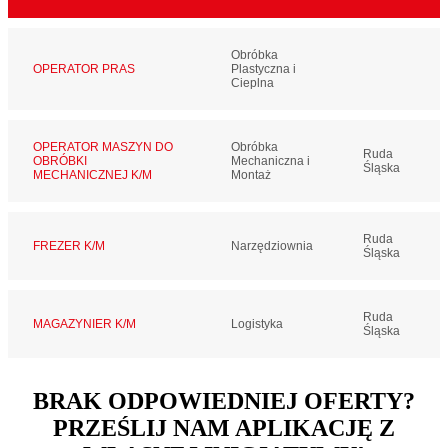
Obróbka
OPERATOR PRAS
Plastyczna i
Cieplna
OPERATOR MASZYN DO
Obróbka
Ruda
OBRÓBKI
Mechaniczna i
Śląska
MECHANICZNEJ K/M
Montaż
Ruda
FREZER K/M
Narzędziownia
Śląska
Ruda
MAGAZYNIER K/M
Logistyka
Śląska
BRAK ODPOWIEDNIEJ OFERTY?
PRZEŚLIJ NAM APLIKACJĘ Z