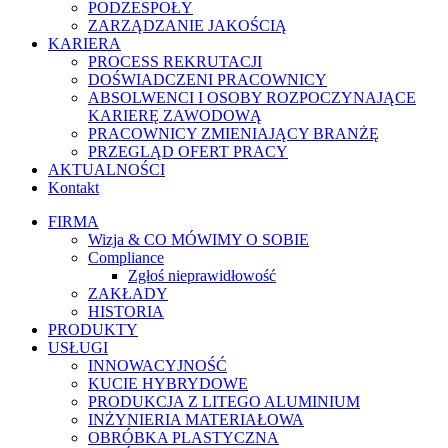
PODZESPOŁY
ZARZĄDZANIE JAKOŚCIĄ
KARIERA
PROCESS REKRUTACJI
DOŚWIADCZENI PRACOWNICY
ABSOLWENCI I OSOBY ROZPOCZYNAJĄCE
KARIERĘ ZAWODOWĄ
PRACOWNICY ZMIENIAJĄCY BRANŻĘ
PRZEGLĄD OFERT PRACY
AKTUALNOŚCI
Kontakt
FIRMA
Wizja & CO MÓWIMY O SOBIE
Compliance
Zgłoś nieprawidłowość
ZAKŁADY
HISTORIA
PRODUKTY
USŁUGI
INNOWACYJNOŚĆ
KUCIE HYBRYDOWE
PRODUKCJA Z LITEGO ALUMINIUM
INŻYNIERIA MATERIAŁOWA
OBRÓBKA PLASTYCZNA