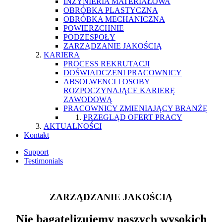
INŻYNIERIA MATERIAŁOWA
OBRÓBKA PLASTYCZNA
OBRÓBKA MECHANICZNA
POWIERZCHNIE
PODZESPOŁY
ZARZĄDZANIE JAKOŚCIĄ
KARIERA
PROCESS REKRUTACJI
DOŚWIADCZENI PRACOWNICY
ABSOLWENCI I OSOBY
ROZPOCZYNAJĄCE KARIERĘ
ZAWODOWĄ
PRACOWNICY ZMIENIAJĄCY BRANŻĘ
PRZEGLĄD OFERT PRACY
AKTUALNOŚCI
Kontakt
Support
Testimonials
ZARZĄDZANIE JAKOŚCIĄ
Nie bagatelizujemy naszych wysokich