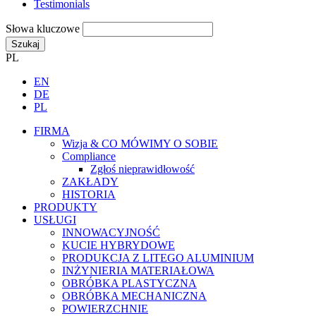
Testimonials
Słowa kluczowe
Szukaj
PL
EN
DE
PL
FIRMA
Wizja & CO MÓWIMY O SOBIE
Compliance
Zgłoś nieprawidłowość
ZAKŁADY
HISTORIA
PRODUKTY
USŁUGI
INNOWACYJNOŚĆ
KUCIE HYBRYDOWE
PRODUKCJA Z LITEGO ALUMINIUM
INŻYNIERIA MATERIAŁOWA
OBRÓBKA PLASTYCZNA
OBRÓBKA MECHANICZNA
POWIERZCHNIE