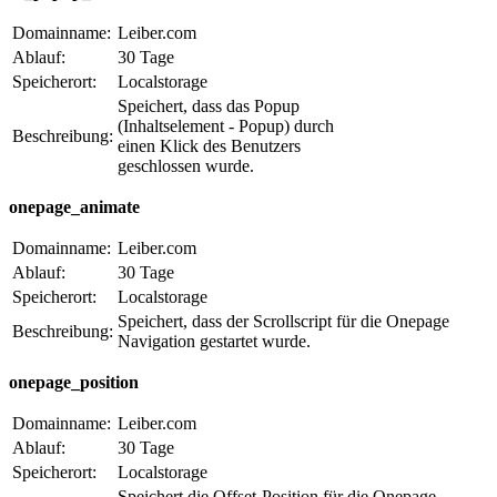
Domainname:
Leiber.com
Ablauf:
30 Tage
Speicherort:
Localstorage
Speichert, dass das Popup
(Inhaltselement - Popup) durch
Beschreibung:
einen Klick des Benutzers
geschlossen wurde.
onepage_animate
Domainname:
Leiber.com
Ablauf:
30 Tage
Speicherort:
Localstorage
Speichert, dass der Scrollscript für die Onepage
Beschreibung:
Navigation gestartet wurde.
onepage_position
Domainname:
Leiber.com
Ablauf:
30 Tage
Speicherort:
Localstorage
Speichert die Offset-Position für die Onepage