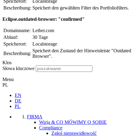
Speicherort:
Localstorage
Beschreibung:
Speichert den gewählten Filter des Portfoliofilters.
Eclipse.outdated-browser: "confirmed"
Domainname:
Leiber.com
Ablauf:
30 Tage
Speicherort:
Localstorage
Speichert den Zustand der Hinweisleiste "Outdated
Beschreibung:
Browser".
Klos
Słowa kluczowe
Menu
PL
EN
DE
PL
FIRMA
Wizja & CO MÓWIMY O SOBIE
Compliance
Zgłoś nieprawidłowość