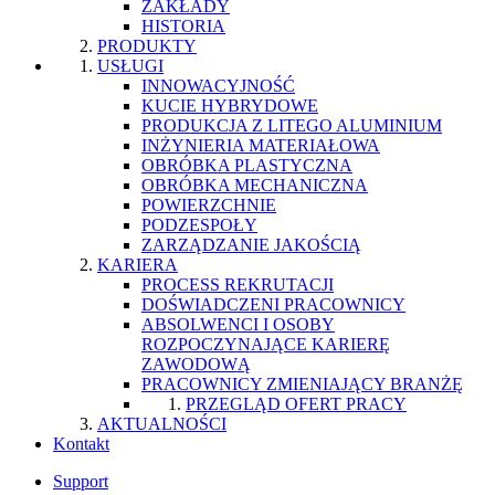
ZAKŁADY
HISTORIA
PRODUKTY
USŁUGI
INNOWACYJNOŚĆ
KUCIE HYBRYDOWE
PRODUKCJA Z LITEGO ALUMINIUM
INŻYNIERIA MATERIAŁOWA
OBRÓBKA PLASTYCZNA
OBRÓBKA MECHANICZNA
POWIERZCHNIE
PODZESPOŁY
ZARZĄDZANIE JAKOŚCIĄ
KARIERA
PROCESS REKRUTACJI
DOŚWIADCZENI PRACOWNICY
ABSOLWENCI I OSOBY
ROZPOCZYNAJĄCE KARIERĘ
ZAWODOWĄ
PRACOWNICY ZMIENIAJĄCY BRANŻĘ
PRZEGLĄD OFERT PRACY
AKTUALNOŚCI
Kontakt
Support